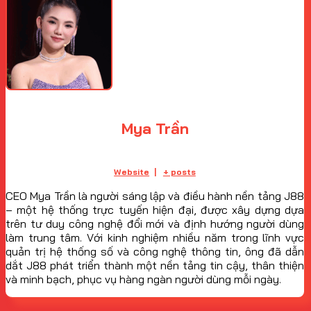
Mya Trần
Website
|
+ posts
CEO Mya Trần là người sáng lập và điều hành nền tảng J88
– một hệ thống trực tuyến hiện đại, được xây dựng dựa
trên tư duy công nghệ đổi mới và định hướng người dùng
làm trung tâm. Với kinh nghiệm nhiều năm trong lĩnh vực
quản trị hệ thống số và công nghệ thông tin, ông đã dẫn
dắt J88 phát triển thành một nền tảng tin cậy, thân thiện
và minh bạch, phục vụ hàng ngàn người dùng mỗi ngày.