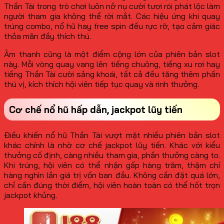
Thần Tài trong trò chơi luôn nở nụ cười tươi rói phát lộc làm
người tham gia không thể rời mắt. Các hiệu ứng khi quay
trúng combo, nổ hũ hay free spin đều rực rỡ, tạo cảm giác
thỏa mãn đầy thích thú.
Âm thanh cũng là một điểm cộng lớn của phiên bản slot
này. Mỗi vòng quay vang lên tiếng chuông, tiếng xu rơi hay
tiếng Thần Tài cười sảng khoái, tất cả đều tăng thêm phần
thú vị, kích thích hội viên tiếp tục quay và rinh thưởng.
Cơ chế nổ hũ hấp dẫn, jackpot lũy tiến
Điều khiến nổ hũ Thần Tài vượt mặt nhiều phiên bản slot
khác chính là nhờ cơ chế jackpot lũy tiến. Khác với kiểu
thưởng cố định, càng nhiều tham gia, phần thưởng càng to.
Khi trúng, hội viên có thể nhận gấp hàng trăm, thậm chí
hàng nghìn lần giá trị vốn ban đầu. Không cần đặt quá lớn,
chỉ cần đúng thời điểm, hội viên hoàn toàn có thể hốt trọn
jackpot khủng.