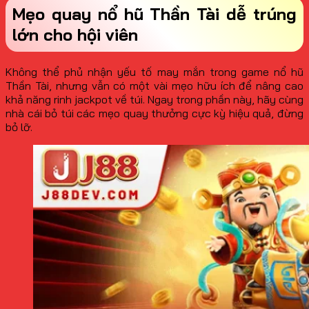
Mẹo quay nổ hũ Thần Tài dễ trúng
lớn cho hội viên
Không thể phủ nhận yếu tố may mắn trong game nổ hũ
Thần Tài, nhưng vẫn có một vài mẹo hữu ích để nâng cao
khả năng rinh jackpot về túi. Ngay trong phần này, hãy cùng
nhà cái bỏ túi các mẹo quay thưởng cực kỳ hiệu quả, đừng
bỏ lỡ.