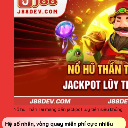
Nổ hũ Thần Tài mang đến jackpot lũy tiến siêu khủng
Hệ số nhân, vòng quay miễn phí cực nhiều