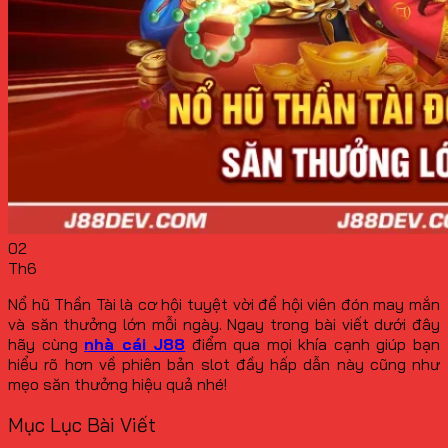
02
Th6
Nổ hũ Thần Tài là cơ hội tuyệt vời để hội viên đón may mắn
và săn thưởng lớn mỗi ngày. Ngay trong bài viết dưới đây
hãy cùng
nhà cái J88
điểm qua mọi khía cạnh giúp bạn
hiểu rõ hơn về phiên bản slot đầy hấp dẫn này cũng như
mẹo săn thưởng hiệu quả nhé!
Mục Lục Bài Viết