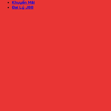
Khuyến Mãi
Đại Lý J88