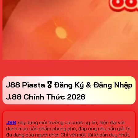
J88 Piasta 🎖️ Đăng Ký & Đăng Nhập
J.88 Chính Thức 2026
J88
xây dựng môi trường cá cược uy tín, hiện đại với
danh mục sản phẩm phong phú, đáp ứng nhu cầu giải trí
đa dạng của người chơi. Chỉ với một tài khoản duy nhất,