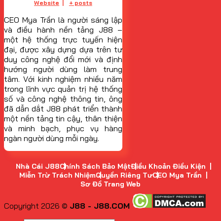
Website
|
+ posts
CEO Mya Trần là người sáng lập
và điều hành nền tảng J88 –
một hệ thống trực tuyến hiện
đại, được xây dựng dựa trên tư
duy công nghệ đổi mới và định
hướng người dùng làm trung
tâm. Với kinh nghiệm nhiều năm
trong lĩnh vực quản trị hệ thống
số và công nghệ thông tin, ông
đã dẫn dắt J88 phát triển thành
một nền tảng tin cậy, thân thiện
và minh bạch, phục vụ hàng
ngàn người dùng mỗi ngày.
Nhà Cái J88
Chính Sách Bảo Mật
Điều Khoản Điều Kiện
Miễn Trừ Trách Nhiệm
Quyền Riêng Tư
CEO Mya Trần
Sơ Đồ Trang Web
Copyright 2026 ©
J88 - J88.COM