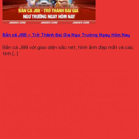
Bắn cá J88 – Trở Thành Đại Gia Ngư Trường Ngay Hôm Nay
Bắn cá J88 với giao diện sắc nét, hình ảnh đẹp mắt và các
tính [...]