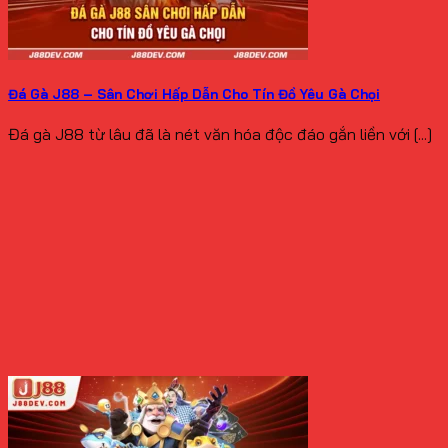
Đá Gà J88 – Sân Chơi Hấp Dẫn Cho Tín Đồ Yêu Gà Chọi
Đá gà J88 từ lâu đã là nét văn hóa độc đáo gắn liền với [...]