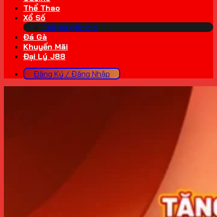
Thể Thao
Xổ Số
Giải mã giấc mơ
Đá Gà
Khuyến Mãi
Đại Lý J88
Đăng Ký / Đăng Nhập