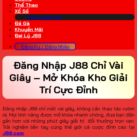
Thể Thao
Xổ Số
Giải mã giấc mơ
Đá Gà
Khuyến Mãi
Đại Lý J88
Đăng Ký / Đăng Nhập
Đăng Nhập J88 Chỉ Vài
Giây – Mở Khóa Kho Giải
Trí Cực Đỉnh
Đăng nhập J88 chỉ mất vài giây, không cần thao tác rườm
rà. Mọi tính năng được mở khóa nhanh chóng, đưa bạn đến
gần hơn với những phút giây giải trí đổi thưởng trọn vẹn.
Trải nghiệm liền tay cùng thế giới cá cược đỉnh cao tại
J88.com
.