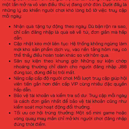
một lần mở ra vô vàn điều thú vị đang chờ đón. Dưới đây là
những lý do khiến người chơi khó lòng bỏ lỡ việc truy cập
mỗi ngày:
Nhận quà tặng tự động theo ngày: Dù bận rộn ra sao,
chỉ cần đăng nhập là quà sẽ về túi, đơn giản mà hấp
dẫn.
Cập nhật kèo mới liên tục: Hệ thống không ngừng làm
mới kho sản phẩm dịch vụ, vào nền tảng hôm nay có
thể thấy điều hoàn toàn khác so với hôm qua.
Săn sự kiện theo khung giờ: Những sự kiện chớp
nhoáng thường chỉ dành cho người đăng nhập J88
đúng lúc, đừng để bị trôi mất.
Nâng cấp cấp độ người chơi: Mỗi lượt truy cập giúp hội
viên tiến gần hơn đến cấp VIP cùng nhiều đặc quyền
hấp dẫn.
Bảo vệ tài khoản và kiểm tra số dư: Truy cập mỗi ngày
là cách đơn giản nhất để bảo vệ tài khoản cũng như
kiểm soát mọi hoạt động đổi thưởng.
Tối ưu cơ hội trúng thưởng: Một số mini game hoặc
vòng quay may mắn chỉ mở khi người chơi đăng nhập
đúng thời điểm.