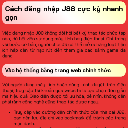
Cách đăng nhập J88 cực kỳ nhanh
gọn
Việc đăng nhập J88 không đòi hỏi bất kỳ thao tác phức tạp
nào, dù hội viên sử dụng máy tính hay điện thoại. Chỉ trong
vài bước cơ bản, người chơi đã có thể mở ra hàng loạt tiện
ích hấp dẫn từ nạp rút đến tham gia các sảnh game đa
dạng.
Vào hệ thống bằng trang web chính thức
Với người dùng máy tính hoặc dùng trình duyệt trên điện
thoại, truy cập tài khoản qua website là lựa chọn đơn giản
mà hiệu quả. Giao diện được tối ưu hóa, dễ nhìn, không cần
phải rành công nghệ cũng thao tác được ngay.
Truy cập vào đường dẫn chính thức của nhà cái J88,
bạn nên lưu địa chỉ vào bookmark để tránh các trang
mạo danh.