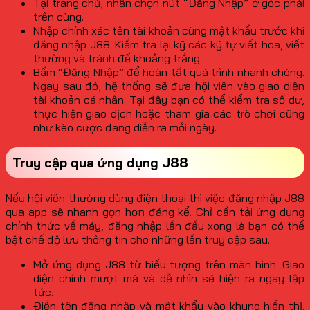
Tại trang chủ, nhấn chọn nút “Đăng Nhập” ở góc phải
trên cùng.
Nhập chính xác tên tài khoản cùng mật khẩu trước khi
đăng nhập J88. Kiểm tra lại kỹ các ký tự viết hoa, viết
thường và tránh để khoảng trắng.
Bấm “Đăng Nhập” để hoàn tất quá trình nhanh chóng.
Ngay sau đó, hệ thống sẽ đưa hội viên vào giao diện
tài khoản cá nhân. Tại đây bạn có thể kiểm tra số dư,
thực hiện giao dịch hoặc tham gia các trò chơi cũng
như kèo cược đang diễn ra mỗi ngày.
Truy cập qua ứng dụng J88
Nếu hội viên thường dùng điện thoại thì việc đăng nhập J88
qua app sẽ nhanh gọn hơn đáng kể. Chỉ cần tải ứng dụng
chính thức về máy, đăng nhập lần đầu xong là bạn có thể
bật chế độ lưu thông tin cho những lần truy cập sau.
Mở ứng dụng J88 từ biểu tượng trên màn hình. Giao
diện chính mượt mà và dễ nhìn sẽ hiện ra ngay lập
tức.
Điền tên đăng nhập và mật khẩu vào khung hiển thị.