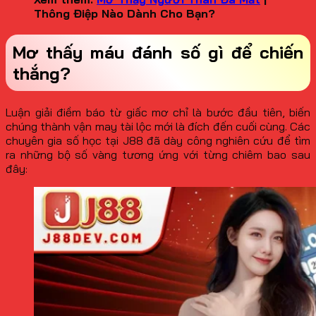
Thông Điệp Nào Dành Cho Bạn?
Mơ thấy máu đánh số gì để chiến
thắng?
Luận giải điềm báo từ giấc mơ chỉ là bước đầu tiên, biến
chúng thành vận may tài lộc mới là đích đến cuối cùng. Các
chuyên gia số học tại J88 đã dày công nghiên cứu để tìm
ra những bộ số vàng tương ứng với từng chiêm bao sau
đây: