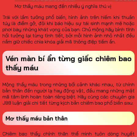
Mơ thấy máu mang đến nhiều ý nghĩa thú vị
Trái với lầm tưởng phổ biến, hình ảnh trên hiếm khi thuần
túy là điềm gở, đôi khi báo hiệu sự tái sinh mạnh mẽ hoặc
phơi bày những khát vọng của bạn. Chủ mộng hãy bình tĩnh
hồi tưởng lại từng tình tiết, bởi mỗi hình ảnh nhỏ nhất đều
nắm giữ chiếc chìa khóa giải mã thông điệp tiềm ẩn.
Vén màn bí ẩn từng giấc chiêm bao
thấy máu
Mộng thấy máu trong những bối cảnh khác nhau, từ chính
bản thân đến người lạ hay động vật, đều mang những mật
mã tâm linh hoàn toàn riêng biệt. Hãy cùng các chuyên gia
J88 luận giải chi tiết từng kịch bản chiêm bao phổ biến sau:
Mơ thấy máu bản thân
Chiêm bao thấy chính thân thể mình tuôn dòng huyết