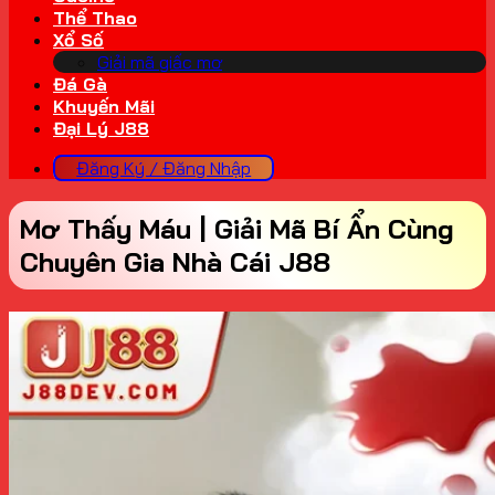
Thể Thao
Xổ Số
Giải mã giấc mơ
Đá Gà
Khuyến Mãi
Đại Lý J88
Đăng Ký / Đăng Nhập
Mơ Thấy Máu | Giải Mã Bí Ẩn Cùng
Chuyên Gia Nhà Cái J88