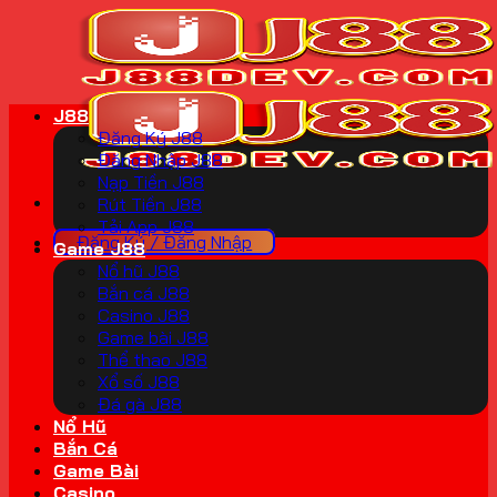
Skip
to
content
J88
Đăng Ký J88
Đăng Nhập J88
Nạp Tiền J88
Rút Tiền J88
Tải App J88
Đăng Ký / Đăng Nhập
Game J88
Nổ hũ J88
Bắn cá J88
Casino J88
Game bài J88
Thể thao J88
Xổ số J88
Đá gà J88
Nổ Hũ
Bắn Cá
Game Bài
Casino