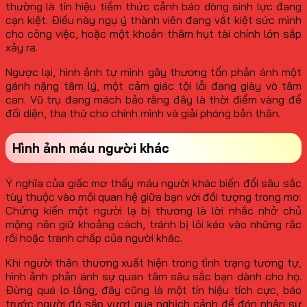
thường là tín hiệu tiềm thức cảnh báo dòng sinh lực đang
cạn kiệt. Điều này ngụ ý thành viên đang vắt kiệt sức mình
cho công việc, hoặc một khoản thâm hụt tài chính lớn sắp
xảy ra.
Ngược lại, hình ảnh tự mình gây thương tổn phản ánh một
gánh nặng tâm lý, một cảm giác tội lỗi đang giày vò tâm
can. Vũ trụ đang mách bảo rằng đây là thời điểm vàng để
đối diện, tha thứ cho chính mình và giải phóng bản thân.
Hình ảnh máu người khác
Ý nghĩa của giấc mơ thấy máu người khác biến đổi sâu sắc
tùy thuộc vào mối quan hệ giữa bạn với đối tượng trong mơ.
Chứng kiến một người lạ bị thương là lời nhắc nhở chủ
mộng nên giữ khoảng cách, tránh bị lôi kéo vào những rắc
rối hoặc tranh chấp của người khác.
Khi người thân thương xuất hiện trong tình trạng tương tự,
hình ảnh phản ánh sự quan tâm sâu sắc bạn dành cho họ.
Đừng quá lo lắng, đây cũng là một tín hiệu tích cực, báo
trước người đó sắp vượt qua nghịch cảnh để đón nhận sự