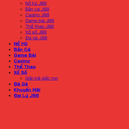
Nổ hũ J88
Bắn cá J88
Casino J88
Game bài J88
Thể thao J88
Xổ số J88
Đá gà J88
Nổ Hũ
Bắn Cá
Game Bài
Casino
Thể Thao
Xổ Số
Giải mã giấc mơ
Đá Gà
Khuyến Mãi
Đại Lý J88