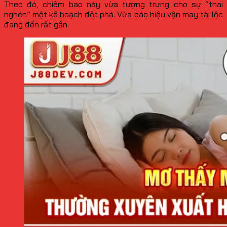
Theo đó, chiêm bao này vừa tượng trưng cho sự “thai
nghén” một kế hoạch đột phá. Vừa báo hiệu vận may tài lộc
đang đến rất gần.