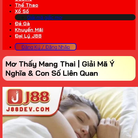
Thể Thao
Xổ Số
Giải mã giấc mơ
Đá Gà
Khuyến Mãi
Đại Lý J88
Đăng Ký / Đăng Nhập
Mơ Thấy Mang Thai | Giải Mã Ý
Nghĩa & Con Số Liên Quan