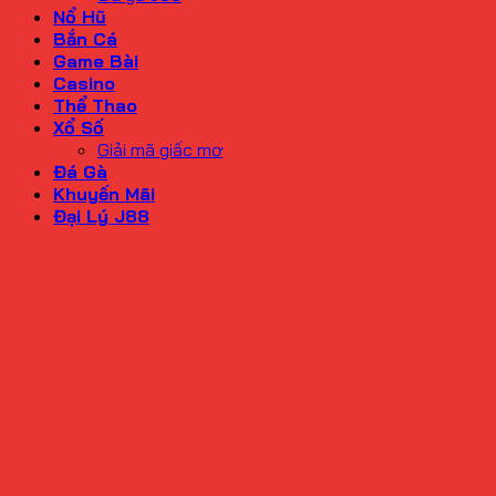
Nổ Hũ
Bắn Cá
Game Bài
Casino
Thể Thao
Xổ Số
Giải mã giấc mơ
Đá Gà
Khuyến Mãi
Đại Lý J88