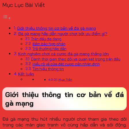
Mục Lục Bài Viết
Giới thiệu thông tin cơ bản về đá gà mạng
Đá gà mạng hấp dẫn người chơi bởi ưu điểm gì?
Trận đấu đa dạng
Đảm bảo hợp pháp
Trả thưởng hấp dẫn
Kinh nghiệm chơi cá cược đá gà mạng thắng lớn
Dành thời gian theo dõi và quan sát trong trận đấu
Hiểu rõ về cửa đặt cược cần nhận định
Tìm hiểu thông tin
Kết luận
Mya Trần
Giới thiệu thông tin cơ bản về đá
gà mạng
Đá gà mạng thu hút nhiều người chơi tham gia theo dõi
trong các màn giao tranh vô cùng hấp dẫn và sôi động.