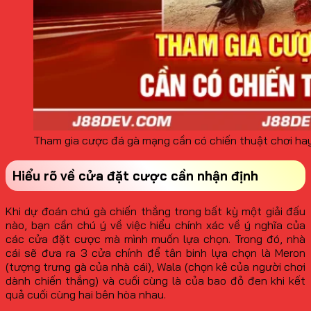
Tham gia cược đá gà mạng cần có chiến thuật chơi ha
Hiểu rõ về cửa đặt cược cần nhận định
Khi dự đoán chú gà chiến thắng trong bất kỳ một giải đấu
nào, bạn cần chú ý về việc hiểu chính xác về ý nghĩa của
các cửa đặt cược mà mình muốn lựa chọn. Trong đó, nhà
cái sẽ đưa ra 3 cửa chính để tân binh lựa chọn là Meron
(tượng trưng gà của nhà cái), Wala (chọn kê của người chơi
dành chiến thắng) và cuối cùng là của bao đỏ đen khi kết
quả cuối cùng hai bên hòa nhau.