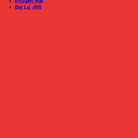
Khuyến Mãi
Đại Lý J88