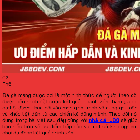
02
Th6
Đá gà mạng được coi là một hình thức để người theo dõi
được tiến hành đặt cược kết quả. Thành viên tham gia có
cơ hội được theo dõi vào màn giao tranh vô cùng gay cấn
và khốc liệt đến từ các chiến kê dũng mãnh. Theo dõi nội
dung trong bài viết sau đây cùng với
nhà cái J88
sẽ giúp
bạn hiểu hơn về ưu điểm hấp dẫn và một số kinh nghiệm
chơi dự đoán kết quả chính xác.