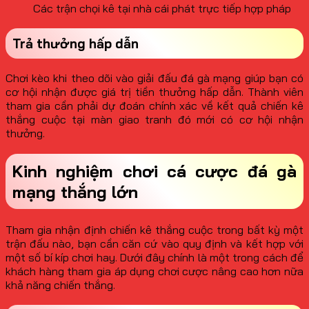
Các trận chọi kê tại nhà cái phát trực tiếp hợp pháp
Trả thưởng hấp dẫn
Chơi kèo khi theo dõi vào giải đấu đá gà mạng giúp bạn có
cơ hội nhận được giá trị tiền thưởng hấp dẫn. Thành viên
tham gia cần phải dự đoán chính xác về kết quả chiến kê
thắng cuộc tại màn giao tranh đó mới có cơ hội nhận
thưởng.
Kinh nghiệm chơi cá cược đá gà
mạng thắng lớn
Tham gia nhận định chiến kê thắng cuộc trong bất kỳ một
trận đấu nào, bạn cần căn cứ vào quy định và kết hợp với
một số bí kíp chơi hay. Dưới đây chính là một trong cách để
khách hàng tham gia áp dụng chơi cược nâng cao hơn nữa
khả năng chiến thắng.