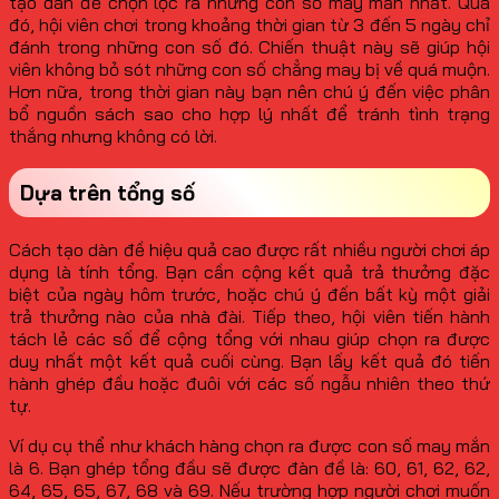
tạo dàn đề chọn lọc ra những con số may mắn nhất. Qua
đó, hội viên chơi trong khoảng thời gian từ 3 đến 5 ngày chỉ
đánh trong những con số đó. Chiến thuật này sẽ giúp hội
viên không bỏ sót những con số chẳng may bị về quá muộn.
Hơn nữa, trong thời gian này bạn nên chú ý đến việc phân
bổ nguồn sách sao cho hợp lý nhất để tránh tình trạng
thắng nhưng không có lời.
Dựa trên tổng số
Cách tạo dàn đề hiệu quả cao được rất nhiều người chơi áp
dụng là tính tổng. Bạn cần cộng kết quả trả thưởng đặc
biệt của ngày hôm trước, hoặc chú ý đến bất kỳ một giải
trả thưởng nào của nhà đài. Tiếp theo, hội viên tiến hành
tách lẻ các số để cộng tổng với nhau giúp chọn ra được
duy nhất một kết quả cuối cùng. Bạn lấy kết quả đó tiến
hành ghép đầu hoặc đuôi với các số ngẫu nhiên theo thứ
tự.
Ví dụ cụ thể như khách hàng chọn ra được con số may mắn
là 6. Bạn ghép tổng đầu sẽ được đàn đề là: 60, 61, 62, 62,
64, 65, 65, 67, 68 và 69. Nếu trường hợp người chơi muốn