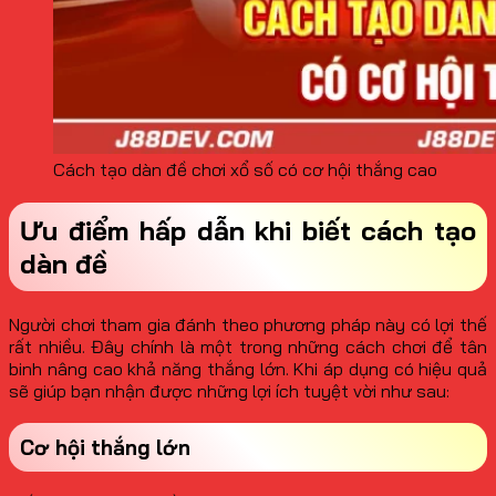
Cách tạo dàn đề chơi xổ số có cơ hội thắng cao
Ưu điểm hấp dẫn khi biết cách tạo
dàn đề
Người chơi tham gia đánh theo phương pháp này có lợi thế
rất nhiều. Đây chính là một trong những cách chơi để tân
binh nâng cao khả năng thắng lớn. Khi áp dụng có hiệu quả
sẽ giúp bạn nhận được những lợi ích tuyệt vời như sau:
Cơ hội thắng lớn