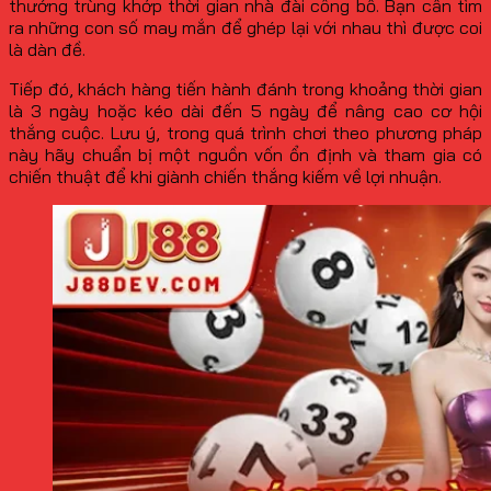
thưởng trùng khớp thời gian nhà đài công bố. Bạn cần tìm
ra những con số may mắn để ghép lại với nhau thì được coi
là dàn đề.
Tiếp đó, khách hàng tiến hành đánh trong khoảng thời gian
là 3 ngày hoặc kéo dài đến 5 ngày để nâng cao cơ hội
thắng cuộc. Lưu ý, trong quá trình chơi theo phương pháp
này hãy chuẩn bị một nguồn vốn ổn định và tham gia có
chiến thuật để khi giành chiến thắng kiếm về lợi nhuận.