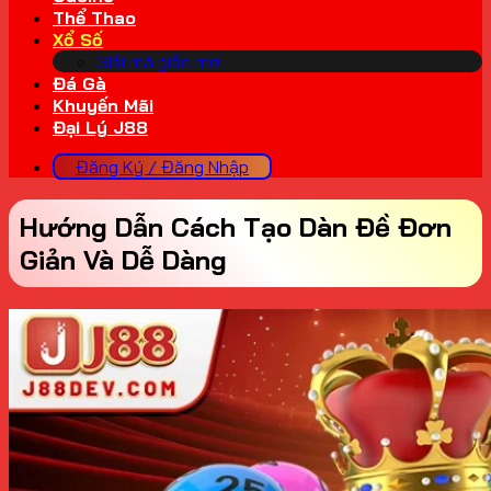
Thể Thao
Xổ Số
Giải mã giấc mơ
Đá Gà
Khuyến Mãi
Đại Lý J88
Đăng Ký / Đăng Nhập
Hướng Dẫn Cách Tạo Dàn Đề Đơn
Giản Và Dễ Dàng