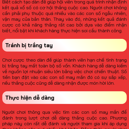
Biết cách tạo dàn đề giúp hội viên trong quá trình nhận định
kết quả xổ số có cơ hội thắng cuộc cao. Người chơi không
cần phải phụ thuộc quá nhiều vào các con số ngẫu nhiên,
vận may của bản thân. Thay vào đó, những kết quả đánh
cược có khả năng thắng rất cao bởi dựa vào điểm nhận
biết, nổi bật khi khách hàng thực hiện soi cầu thành công.
Tránh bị trắng tay
Chơi cược theo dàn đề giúp thành viên hạn chế tình trạng
bị trắng tay mất toàn bộ số vốn. Khách hàng dễ dàng kiếm
về nguồn lợi nhuận siêu lớn bằng việc chơi chiến thuật. Số
tiền bạn đặt vào các con số may mắn đó có sự sắp xếp,
nếu thắng cuộc cũng dễ dàng nhận được món hời lớn.
Thực hiện dễ dàng
Người chơi thông qua việc tìm các con số may mắn để
đánh trong lượt chơi dễ dàng thắng cuộc cao. Phương
pháp này còn rất dễ đánh và người tham gia khi áp dụng